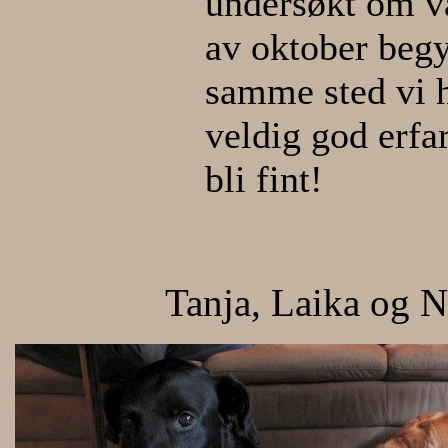
undersøkt om v
av oktober begy
samme sted vi h
veldig god erfa
bli fint!
Tanja, Laika og 