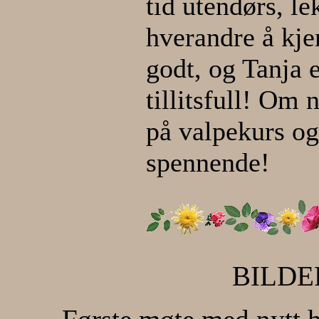
tid utendørs, le
hverandre å kje
godt, og Tanja 
tillitsfull! Om
på valpekurs og
spennende!
BILDE