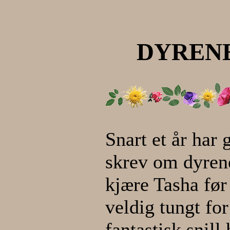
DYRENE
Snart et år har g
skrev om dyrene
kjære Tasha før j
veldig tungt for
fantastisk snill